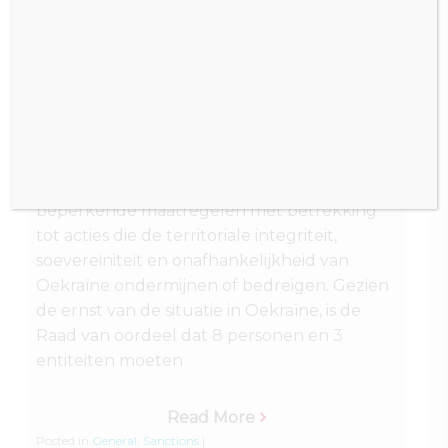
Read More
Posted in
General
,
Sanctions
|
Posted on
July 31, 2014
Op 17 maart 2014 heeft de Raad van de
Europese Unie, verordening (EU) nr.
269/2014 vastgesteld betreffende
beperkende maatregelen met betrekking
tot acties die de territoriale integriteit,
soevereiniteit en onafhankelijkheid van
Oekraïne ondermijnen of bedreigen. Gezien
de ernst van de situatie in Oekraïne, is de
Raad van oordeel dat 8 personen en 3
entiteiten moeten
Read More
Posted in
General
,
Sanctions
|