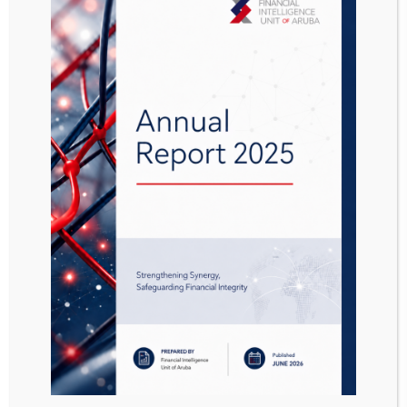
verordening (EU) nr. 269/2014 opgenomen lijst
van personen, entiteiten en lichamen die
onderworpen zijn aan beperkende
maatregelen dient te worden uitgebreid.
Op grond van het Landsbesluit Oekraïne, (AB
2014 no. 26) zijn de fondsen en andere
vermogensbestanddelen, die direct of indirect
aan genoemden toebehoren, bevroren.
Middels deze wordt u erop geattendeerd dat
indien genoemde personen, entiteiten en
lichamen transacties willen verrichten, deze
onverwijld gemeld dienen te worden aan het
Meldpunt onder indicator 130102 (artikel 2
eerste lid, aanhef en onder b Regeling
Indicatoren Ongebruikelijke Transacties).