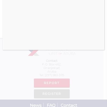
onbepaalde tijd.
Previous
Next
Contact
P.O. Box 462,
Oranjestad,
Aruba
Tel:
(297) 583-3115
REPORT
REGISTER
News
FAQ
Contact