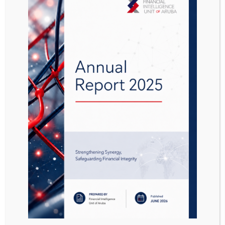
Gezamenlijk worden de navolgende
doelstellingen onderschreven:
Het binnen de wettelijke kaders
analyseren, veredelen en verdacht
verklaren van ongebruikelijke transacties.
Het continueren, verbeteren en
intensiveren van de samenwerking tussen
de Koninkrijksmeldpunten.
Het vereenvoudigen van de uitwisseling
van transactie-informatie tussen de
Koninkrijksmeldpunten.
Het versterken van de informatiepositie
van de Koninkrijksmeldpunten aangaande
criminele en ongebruikelijke geldstromen
binnen het Koninkrijk.
De intentieverklaring heeft werking voor